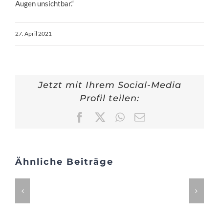
Augen unsichtbar.“
27. April 2021
Jetzt mit Ihrem Social-Media
Profil teilen:
Facebook
X
WhatsApp
E-
Mail
Ähnliche Beiträge
Das
Wartesaal
Ast
Leben
des
und
Bestimmung
ist
Gewo