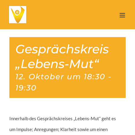
Zum
Inhalt
springen
Gesprächskreis
„Lebens-Mut“
12. Oktober um 18:30
-
19:30
Innerhalb des Gesprächskreises „Lebens-Mut“ geht es
um Impulse; Anregungen; Klarheit sowie um einen