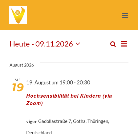
Zum
Inhalt
springen
Veranstalt
Heute
 - 
09.11.2026
Ve
Suche
Ver
Liste
Datum
wählen.
An
August 2026
Su
Na
Mi.
19. August um 19:00
-
20:30
19
un
Hochsensibilität bei Kindern (via
Zoom)
Ans
Gadollastraße 7, Gotha, Thüringen,
vigor
Deutschland