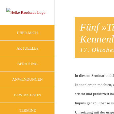
Zum
Inhalt
springen
Fünf »T
ÜBER MICH
Kennenl
17. Oktobe
AKTUELLES
BERATUNG
In diesem Seminar möchte
ANWENDUNGEN
kennenlernen möchten, di
erlernt und praktiziert 
BEWUSST-SEIN
Impuls geben. Ebenso ist
TERMINE
Umsetzung mit der urspr