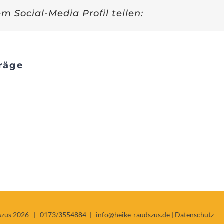
em Social-Media Profil teilen:
räge
Ast und
Bestimmung
Wurzel
szus
2026 |
0173/3554884 |
info@heike-raudszus.de
|
Datenschutz