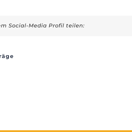
em Social-Media Profil teilen:
räge
Ast und
Bestimmung
Wurzel