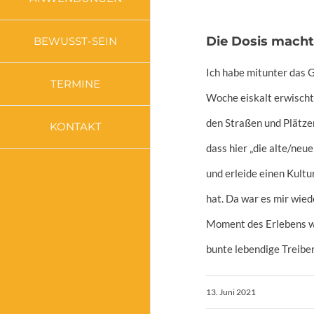
Die Dosis macht
BEWUSST-SEIN
Ich habe mitunter das G
TERMINE
Woche eiskalt erwischt,
den Straßen und Plätzen
KONTAKT
dass hier „die alte/neu
und erleide einen Kultu
hat. Da war es mir wied
Moment des Erlebens wa
bunte lebendige Treiben
13. Juni 2021