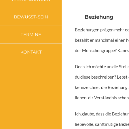
Beziehung
BEWUSST-SEIN
Beziehungen prägen mehr ode
TERMINE
bezahlt er manchmal einen h
der Menschengruppe? Kannst du
KONTAKT
Doch ich möchte an die Stell
du diese beschreiben? Lebst d
kennzeichnet die Beziehung zu
lieben, dir Verständnis schen
Ich glaube, dass die Beziehu
liebevolle, sanftmütige Bez