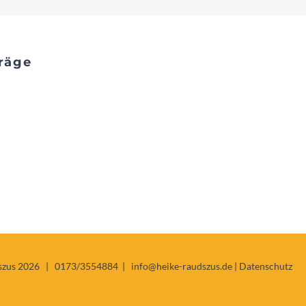
räge
Ast und
Bestimmung
Wurzel
szus
2026 |
0173/3554884 |
info@heike-raudszus.de
|
Datenschutz