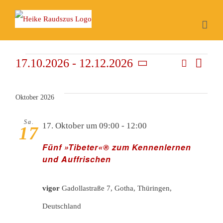
Zum
Inhalt
springen
Suche
Veranstaltung
17.10.2026
 - 
12.12.2026
Ve
Vera
Liste
Datum
wählen.
An
Oktober 2026
Suc
Na
Sa.
17. Oktober um 09:00
-
12:00
17
und
Fünf »Tibeter«® zum Kennenlernen
und Auffrischen
Ansi
vigor
Gadollastraße 7, Gotha, Thüringen,
Deutschland
Navi