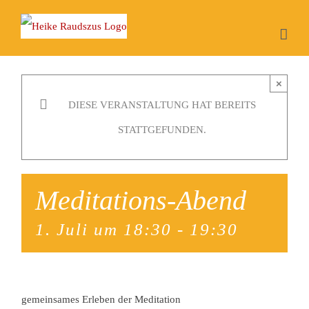
Zum
Inhalt
springen
×
DIESE VERANSTALTUNG HAT BEREITS
STATTGEFUNDEN.
Meditations-Abend
1. Juli um 18:30
-
19:30
gemeinsames Erleben der Meditation