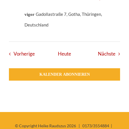
Gadollastraße 7, Gotha, Thüringen,
vigor
Deutschland
Veranstaltungen
Veran
Vorherige
Heute
Nächste
KALENDER ABONNIEREN
© Copyright Heike Raudszus
2026 |
0173/3554884 |