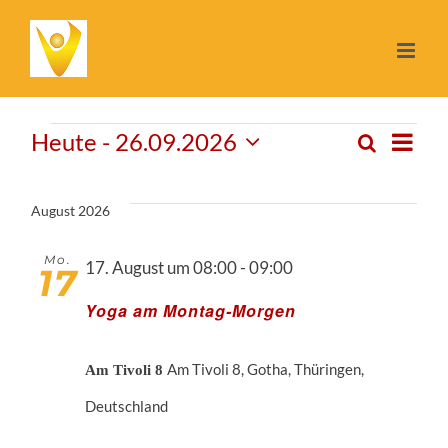
Zum
Inhalt
springen
Veranstalt
Heute
 - 
26.09.2026
Ve
Suche
Ver
Liste
Datum
wählen.
An
August 2026
Su
Na
Mo.
17. August um 08:00
-
09:00
17
un
Yoga am Montag-Morgen
Ans
Am Tivoli 8, Gotha, Thüringen,
Am Tivoli 8
Deutschland