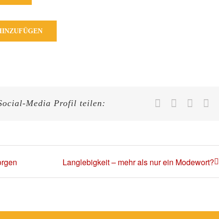
HINZUFÜGEN
Facebook
X
What
E-
Social-Media Profil teilen:
M
orgen
Langlebigkeit – mehr als nur ein Modewort?