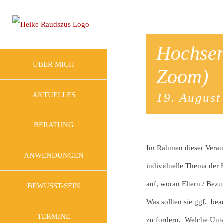
Zum
Inhalt
springen
Hochsens
ÜBER MICH
Zoom)
19. August
AKTUELLES
BERATUNG
Im Rahmen dieser Verans
ANWENDUNGEN
individuelle Thema der H
auf, woran Eltern / Bez
BEWUSST-SEIN
Was sollten sie ggf. be
TERMINE
zu fordern. Welche Unt