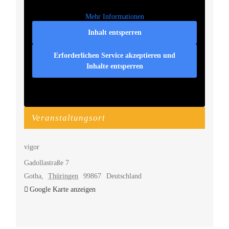
Mehr Informationen
Inhalt entsperren
Erforderlichen Service akzeptieren und
Inhalte entsperren
Veranstaltungsort
vigor
Gadollastraße 7
Gotha
,
Thüringen
99867
Deutschland
Google Karte anzeigen