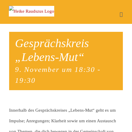
Zum
Inhalt
springen
Gesprächskreis
„Lebens-Mut“
9. November um 18:30
-
19:30
Innerhalb des Gesprächskreises „Lebens-Mut“ geht es um
Impulse; Anregungen; Klarheit sowie um einen Austausch
von Themen, die dich bewegen in der Gemeinschaft von