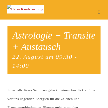
Zum
Inhalt
springen
Astrologie + Transite
+ Austausch
22. August um 09:30
-
14:00
Innerhalb dieses Seminars gebe ich einen Ausblick auf die
vor uns liegenden Energien für die Zeichen und
Planetenverbindungen. Ebenso geht es um den