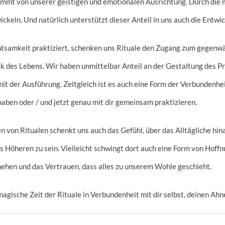
immt von unserer geistigen und emotionalen Ausrichtung. Durch die 
ckeln. Und natürlich unterstützt dieser Anteil in uns auch die Entw
tsamkeit praktiziert, schenken uns Rituale den Zugang zum gegenw
ck des Lebens. Wir haben unmittelbar Anteil an der Gestaltung des P
it der Ausführung. Zeitgleich ist es auch eine Form der Verbundenhei
 haben oder / und jetzt genau mit dir gemeinsam praktizieren.
von Ritualen schenkt uns auch das Gefühl, über das Alltägliche hina
s Höheren zu sein. Vielleicht schwingt dort auch eine Form von Hoffn
hehen und das Vertrauen, dass alles zu unserem Wohle geschieht.
 magische Zeit der Rituale in Verbundenheit mit dir selbst, deinen Ahn