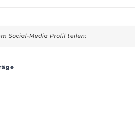
em Social-Media Profil teilen:
räge
Ast und
Bestimmung
Wurzel