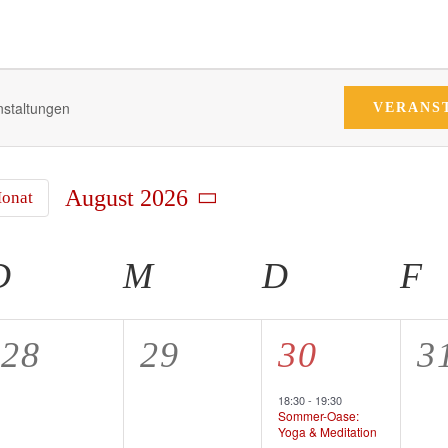
nstaltungen
VERANS
altungen
August 2026
Monat
Datum
wählen.
er
AG
D
DIENSTAG
M
MITTWOCH
D
DONNER
F
F
en,
0
0
1
0
28
29
30
3
ltung,
Veranstaltungen,
Veranstaltungen,
Veranstalt
V
18:30
-
19:30
tion
altungen
Sommer-Oase:
Yoga & Meditation