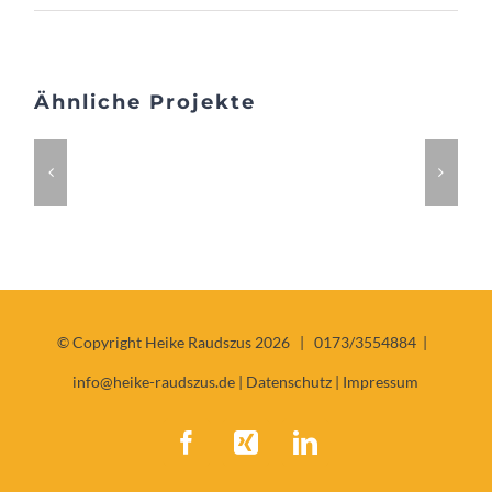
Ähnliche Projekte
Mobile
Book
Creative
Branding
Brand
App
Cover
Pitcher
Collection
Powe
Design
© Copyright Heike Raudszus
2026 |
0173/3554884 |
info@heike-raudszus.de
|
Datenschutz
|
Impressum
Facebook
Xing
LinkedIn